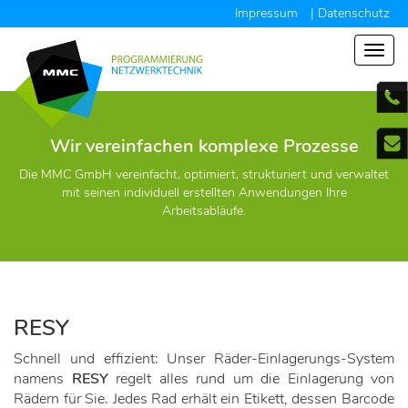
Impressum
| Datenschutz
Toggl
navig
Wir vereinfachen komplexe Prozesse
Die MMC GmbH vereinfacht, optimiert, strukturiert und verwaltet
mit seinen individuell erstellten Anwendungen Ihre
Arbeitsabläufe.
RESY
Schnell und effizient: Unser Räder-Einlagerungs-System
namens
RESY
regelt alles rund um die Einlagerung von
Rädern für Sie. Jedes Rad erhält ein Etikett, dessen Barcode