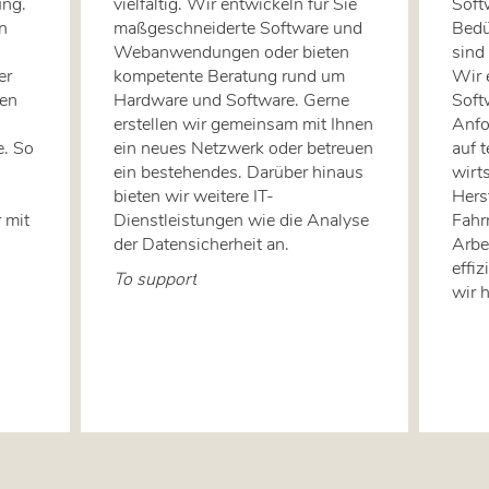
ung.
vielfältig. Wir entwickeln für Sie
Soft
n
maßgeschneiderte Software und
Bedü
Webanwendungen oder bieten
sind 
er
kompetente Beratung rund um
Wir 
nen
Hardware und Software. Gerne
Soft
erstellen wir gemeinsam mit Ihnen
Anfo
e. So
ein neues Netzwerk oder betreuen
auf 
ein bestehendes. Darüber hinaus
wirts
bieten wir weitere IT-
Hers
 mit
Dienstleistungen wie die Analyse
Fahr
der Datensicherheit an.
Arbe
effi
To support
wir 