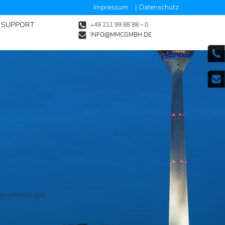
Impressum
| Datenschutz
/ SUPPORT
+49 211 99 88 88 – 0
INFO@MMCGMBH.DE
enstleistungen.