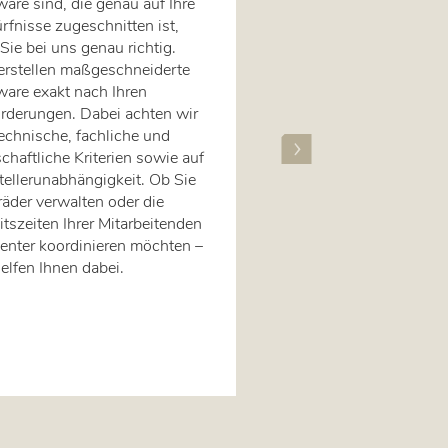
ware sind, die genau auf Ihre
setzen wir auf agile Ent
rfnisse zugeschnitten ist,
Die Zusammenarbeit mit
Sie bei uns genau richtig.
steht dabei im Mittelpunk
erstellen maßgeschneiderte
Während der Entwicklun
ware exakt nach Ihren
Software präsentieren wi
rderungen. Dabei achten wir
regelmäßig bereits
technische, fachliche und
funktionsfähige Teilabsc
chaftliche Kriterien sowie auf
können wir frühzeitig auf
tellerunabhängigkeit. Ob Sie
individuellen Anforderu
räder verwalten oder die
eingehen und uns noch 
itszeiten Ihrer Mitarbeitenden
Ihnen abstimmen.
zienter koordinieren möchten –
helfen Ihnen dabei.