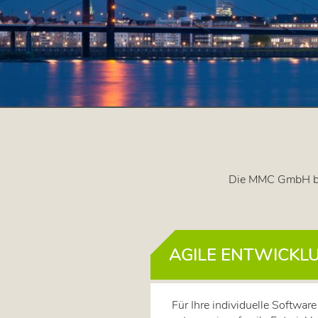
Die MMC GmbH biet
DIVIDUELLE
AGILE ENTWICKL
SOFTWARE
 auf der Suche nach
Für Ihre individuelle Software