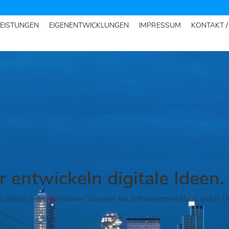
LEISTUNGEN
EIGENENTWICKLUNGEN
IMPRESSUM
KONTAKT 
 entwickeln digitale Ideen.
 GmbH bietet individuelle Lösungen bei Softwareentwicklung und IT-Di