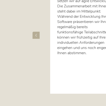
sind, die genau auf Ihre
setzen wir auf agile Entwickl
se zugeschnitten ist,
Die Zusammenarbeit mit Ihne
ei uns genau richtig.
steht dabei im Mittelpunkt:
llen maßgeschneiderte
Während der Entwicklung Ihr
exakt nach Ihren
Software präsentieren wir Ih
ngen. Dabei achten wir
regelmäßig bereits
ische, fachliche und
funktionsfähige Teilabschnitt
liche Kriterien sowie auf
können wir frühzeitig auf Ihre
runabhängigkeit. Ob Sie
individuellen Anforderungen
 verwalten oder die
eingehen und uns noch enger
iten Ihrer Mitarbeitenden
Ihnen abstimmen.
er koordinieren möchten –
n Ihnen dabei.